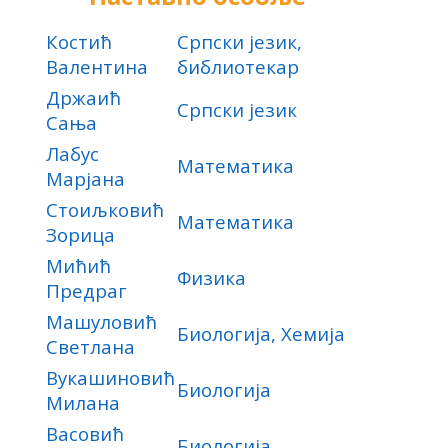
Костић
Српски језик,
Валентина
библиотекар
Држаић
Српски језик
Сања
Лабус
Математика
Марјана
Стоиљковић
Математика
Зорица
Мићић
Физика
Предраг
Машуловић
Биологија, Хемија
Светлана
Вукашиновић
Биологија
Милана
Васовић
Биологија