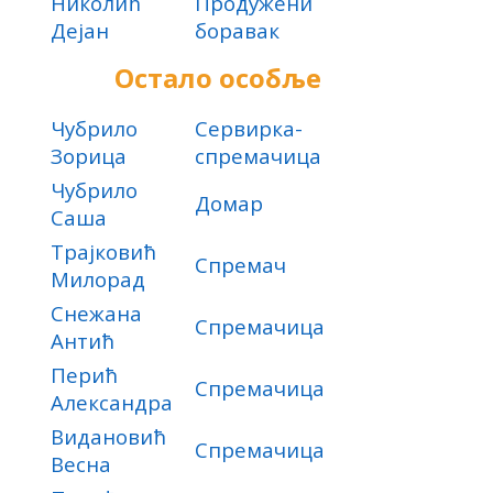
Николић
Продужени
Дејан
боравак
Остало особље
Чубрило
Сервирка-
Зорица
спремачица
Чубрило
Домар
Саша
Трајковић
Спремач
Милорад
Снежана
Спремачица
Антић
Перић
Спремачица
Александра
Видановић
Спремачица
Весна