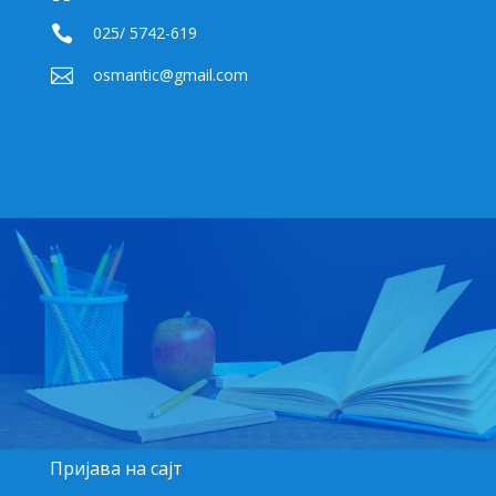

025/ 5742-619

osmantic@gmail.com
Пријава на сајт