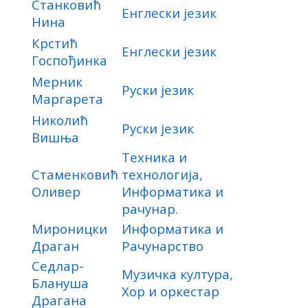
Станковић
Енглески језик
Нина
Крстић
Енглески језик
Госпођинка
Мерник
Руски језик
Маргарета
Николић
Руски језик
Вишња
Техника и
Стаменковић
технологија,
Оливер
Информатика и
рачунар.
Мироницки
Информатика и
Драган
Рачунарство
Седлар-
Музичка култура,
Блануша
Хор и оркестар
Драгана