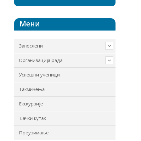
Мени
Запослени
Организација рада
Успешни ученици
Такмичења
Екскурзије
Ђачки кутак
Преузимање