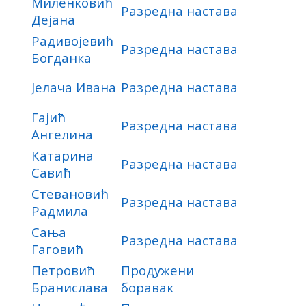
Миленковић
Разредна настава
Дејана
Радивојевић
Разредна настава
Богданка
Јелача Ивана
Разредна настава
Гајић
Разредна настава
Ангелина
Катарина
Разредна настава
Савић
Стевановић
Разредна настава
Радмила
Сања
Разредна настава
Гаговић
Петровић
Продужени
Бранислава
боравак