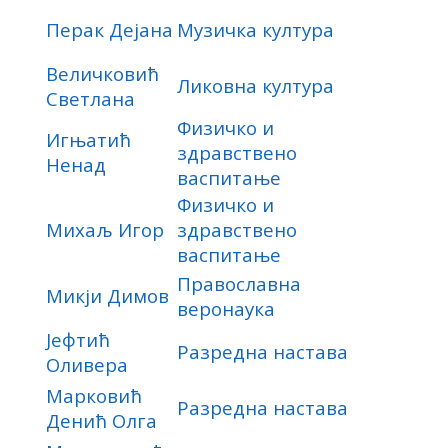
Перак Дејана
Музичка култура
Величковић
Ликовна култура
Светлана
Физичко и
Игњатић
здравствено
Ненад
васпитање
Физичко и
Михаљ Игор
здравствено
васпитање
Православна
Микји Димов
веронаука
Јефтић
Разредна настава
Оливера
Марковић
Разредна настава
Денић Олга