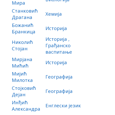
Мира
Станковић
Хемија
Драгана
Божанић
Историја
Бранкица
Историја ,
Николић
Грађанско
Стојан
васпитање
Мирјана
Историја
Мићић
Мијић
Географија
Милотка
Стојковић
Географија
Дејан
Инђић
Енглески језик
Александра