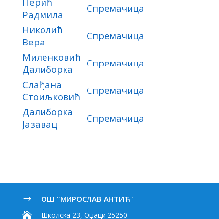
Перић
Спремачица
Радмила
Николић
Спремачица
Вера
Миленковић
Спремачица
Далиборка
Слађана
Спремачица
Стоиљковић
Далиборка
Спремачица
Јазавац
ОШ "МИРОСЛАВ АНТИЋ"
$

Школска 23, Оџаци 25250