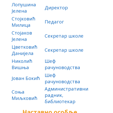
Лопушина
Директор
Јелена
Стојковић
Педагог
Милица
Стојаков
Секретар школе
Јелена
Цветковић
Секретар школе
Данијела
Николић
Шеф
Вишња
рачуноводства
Шеф
Јован Бокић
рачуноводства
Административни
Соња
радник,
Миљковић
библиотекар
Наставно особље