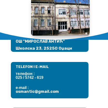
АДРЕСА
ОШ “МИРОСЛАВ АНТИЋ”
Школска 23, 25250 Оџаци
TELEFON I E-MAIL
телефон :
025 / 5742 - 619
e-mail :
osmantic@
gmail.com