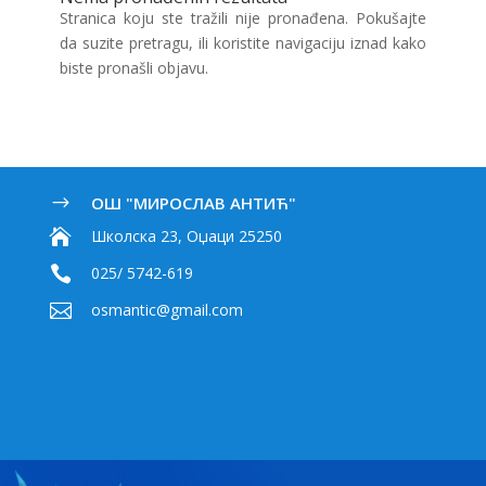
Stranica koju ste tražili nije pronađena. Pokušajte
da suzite pretragu, ili koristite navigaciju iznad kako
biste pronašli objavu.
ОШ "МИРОСЛАВ АНТИЋ"
$

Школска 23, Оџаци 25250

025/ 5742-619

osmantic@gmail.com