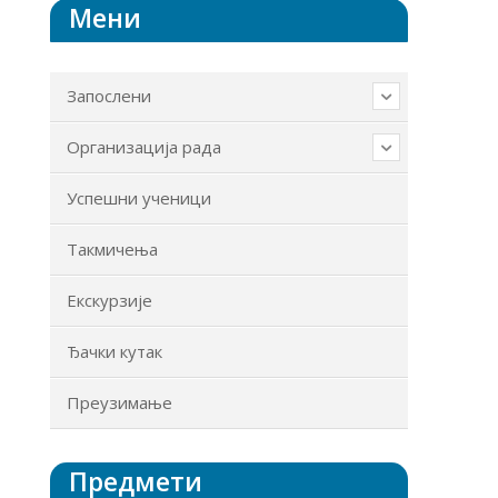
Мени
Запослени
Организација рада
Успешни ученици
Такмичења
Екскурзије
Ђачки кутак
Преузимање
Предмети